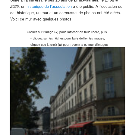
2025
, un
historique de l’association
a été publié. A l’occasion de
cet historique, un mur et un carroussel de photos ont été créés.
Voici ce mur avec quelques photos.
Cliquer sur l’image (
+
) pour l’afficher en taille réelle, puis :
– cliquez sur les flêches pour faire défiler les images,
– cliquez sue la croix (
x
) pour revenir à ce mur d’images