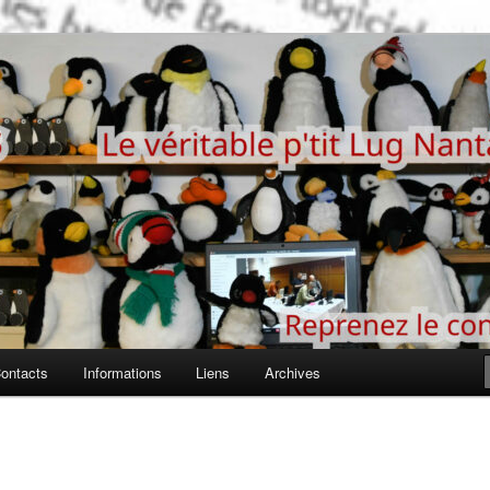
 LUG nantais
ontacts
Informations
Liens
Archives