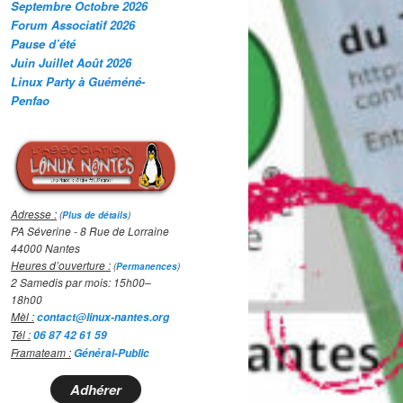
Septembre Octobre 2026
Forum Associatif 2026
Pause d’été
Juin Juillet Août 2026
Linux Party à Guéméné-
Penfao
Adresse :
(
Plus de détails
)
PA Séverine - 8 Rue de Lorraine
44000 Nantes
Heures d’ouverture :
(
Permanences
)
2 Samedis par mois: 15h00–
18h00
Mèl :
contact@linux-nantes.org
Tél :
06 87 42 61 59
Framateam :
Général-Public
Adhérer