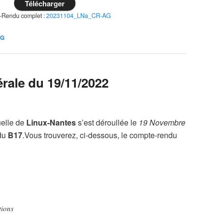
Télécharger
-Rendu complet :
20231104_LNa_CR-AG
AG
ale du 19/11/2022
elle de
Linux-Nantes
s’est déroullée le
19 Novembre
 du
B17
.Vous trouverez, ci-dessous, le compte-rendu
tions