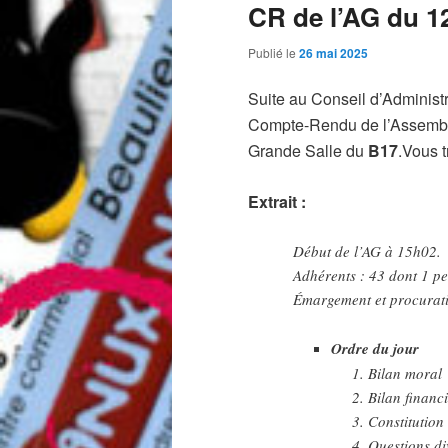
CR de l’AG du 1
Publié le
26 mai 2025
Suite au Conseil d’Administ
Compte-Rendu de l’Assemblé
Grande Salle du
B17
.Vous 
Extrait :
Début de l’AG à 15h02.
Adhérents : 43 dont 1 p
Émargement et procurat
Ordre du jour
Bilan moral
Bilan financ
Constitution
Questions di