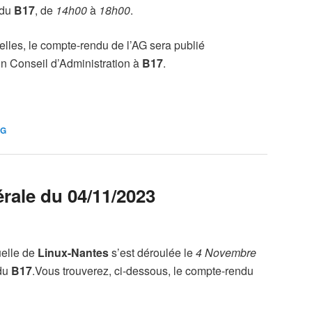
 du
B17
, de
14h00
à
18h00
.
elles, le compte-rendu de l’AG sera publié
in Conseil d’Administration à
B17
.
AG
ale du 04/11/2023
elle de
Linux-Nantes
s’est déroulée le
4 Novembre
 du
B17
.Vous trouverez, ci-dessous, le compte-rendu