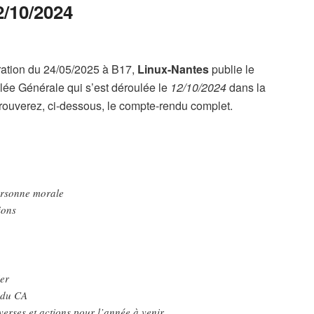
2/10/2024
ration du 24/05/2025 à B17,
Linux-Nantes
publie le
e Générale qui s’est déroulée le
12/10/2024
dans la
trouverez, ci-dessous, le compte-rendu complet.
ersonne morale
ions
ier
 du CA
verses et actions pour l’année à venir