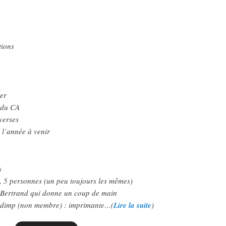
tions
ier
 du CA
verses
 l’année à venir
s
, 5 personnes (un peu toujours les mêmes)
 Bertrand qui donne un coup de main
odimp (non membre) : imprimante…(
Lire la suite
)