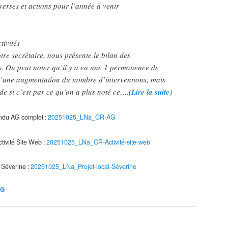
verses et actions pour l’année à venir
tivités
tre secrétaire, nous présente le bilan des
 On peut noter qu’il y a eu une 1 permanence de
u’une augmentation du nombre d’interventions, mais
e si c’est par ce qu’on a plus noté ce….(
Lire la suite
)
du AG complet :
20251025_LNa_CR-AG
tivité Site Web :
20251025_LNa_CR-Activité-site-web
 Séverine :
20251025_LNa_Projet-local-Séverine
AG