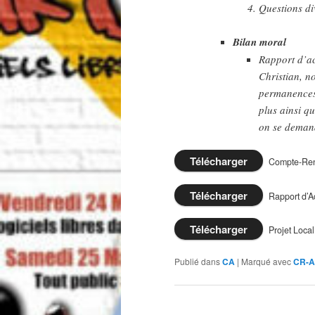
Questions di
Bilan moral
Rapport d’ac
Christian, no
permanences.
plus ainsi q
on se demand
Télécharger
Compte-Ren
Télécharger
Rapport d’Ac
Télécharger
Projet Local
Publié dans
CA
|
Marqué avec
CR-