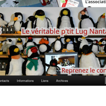
 LUG nantais
ontacts
Informations
Liens
Archives