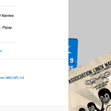
0 Nantes
t:
Pipay
en
.
nce GNU-GPL 3.0