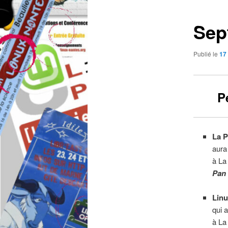
articles
Sep
Publié le
17 
P
La 
aura
à La
Pan 
Linu
qui 
à La