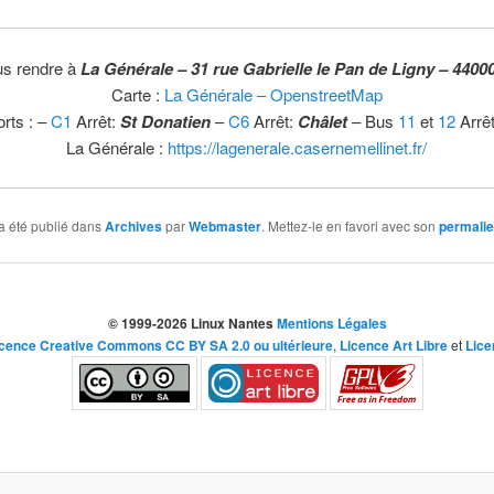
us rendre à
La Générale – 31 rue Gabrielle le Pan de Ligny – 4400
Carte :
La Générale – OpenstreetMap
rts : –
C1
Arrêt:
St Donatien
–
C6
Arrêt:
Châlet
– Bus
11
et
12
Arrê
La Générale :
https://lagenerale.casernemellinet.fr/
a été publié dans
Archives
par
Webmaster
. Mettez-le en favori avec son
permali
© 1999-2026 Linux Nantes
Mentions Légales
icence Creative Commons CC BY SA 2.0 ou ultérieure
,
Licence Art Libre
et
Lice